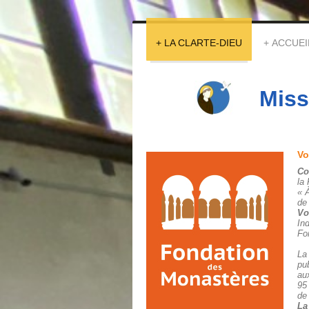
LA CLARTE-DIEU
ACCUEI
Miss
Vo
Co
la
« 
de
Vo
In
Fo
La
pu
au
95
de
La