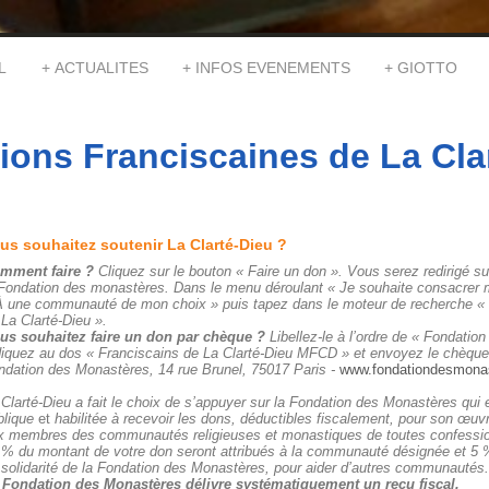
L
ACTUALITES
INFOS EVENEMENTS
GIOTTO
ions Franciscaines de La Cla
us souhaitez soutenir La Clarté-Dieu ?
mment faire ?
Cliquez sur le bouton « Faire un don ». Vous serez redirigé sur
 Fondation des monastères. Dans le menu déroulant « Je souhaite consacrer 
À une communauté de mon choix » puis tapez dans le moteur de recherche «
 La Clarté-Dieu ».
us souhaitez faire un don par chèque ?
Libellez-le à l’ordre de « Fondatio
diquez au dos «
Franciscains de La Clarté-Dieu MFCD
» et envoyez le chèque
ndation
des Monastères, 14 rue Brunel, 75017 Paris -
www.fondationdesmonas
 Clarté-Dieu a fait le choix de s’appuyer sur la Fondation des Monastères
qui 
blique
et
habilitée à recevoir les dons, déductibles fiscalement, pour son œuvr
x membres des communautés religieuses et monastiques de toutes confessio
 % du montant de votre don seront attribués à la communauté désignée et 5 
 solidarité de la Fondation des Monastères, pour aider d’autres communautés.
 Fondation des Monastères délivre systématiquement un reçu fiscal.