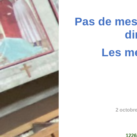
Pas de mess
di
Les me
2 octobre
1226