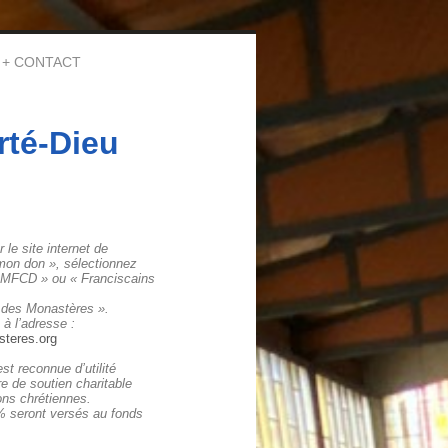
CONTACT
rté-Dieu
 le site internet
de
mon don », sélectionnez
 MFCD » ou « Franciscains
n des Monastères ».
 à l’adresse :
teres.org
est reconnue d’utilité
e de soutien charitable
ns chrétiennes.
% seront versés au fonds