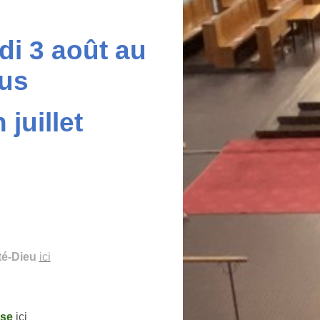
di 3 août au
lus
juillet
rté-Dieu
ici
ise
ici