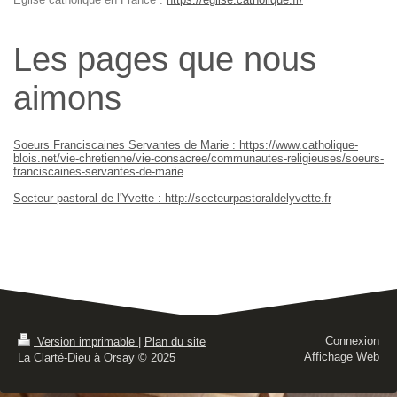
Les pages que nous
aimons
Soeurs Franciscaines Servantes de Marie : https://www.catholique-
blois.net/vie-chretienne/vie-consacree/communautes-religieuses/soeurs-
franciscaines-servantes-de-marie
Secteur pastoral de l'Yvette : http://secteurpastoraldelyvette.fr
Connexion
Version imprimable
|
Plan du site
Affichage Web
La Clarté-Dieu à Orsay © 2025