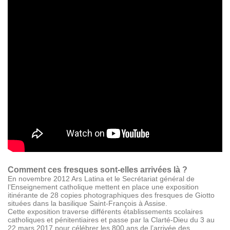
Comment ces fresques sont-elles arrivées là ?
En novembre 2012 Ars Latina et le Secrétariat général de
l’Enseignement catholique mettent en place une exposition
itinérante de 28 copies photographiques des fresques de Giotto
situées dans la basilique Saint-François à Assise.
Cette exposition traverse différents établissements scolaires
catholiques et pénitentiaires et passe par la Clarté-Dieu du 3 au
22 mars 2017 pour célébrer les 800 ans de l’arrivée des