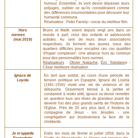
humour. Ensemble, ils vont devoir dépasser leurs
préjugés, oublier ce qu’ils considéraient comme
des différences insurmontables pour découvrir leur
humanité commune.
Réalisateur : Peter Farrely—oscar du meilleur film.
Hors
Bruno et Malik vivent depuis vingt ans dans un
normes
monde à part, celui des enfants et adolescents
(mai 2019)
autistes. Au sein de leurs deux associations
respectives, ils forment des jeunes issus des
quartiers difficiles pour encadrer ces cas qualifiés
'd'hyper complexes'. Une alliance hors du commun
pour des personnalités hors normes.
Réalisateurs
:
Olivier Nakache
,
Éric Toledano
v -
César meilleure réalisation.
Ignace de
En tant que soldat, au cours d'une période de
Loyola
tension politique en Espagne, Ignace de Loyola
(1491-1556) vivait une vie de violence et de
débauche. Gravement blessé à la jambe et
condamné à rester alité, Ignace va devoir remettre
en question tous ses rêves de grandeur avant de
devenir l'un des plus grands saints de l'histoire de
l'Eglise. Près de 20 ans plus tard, il fondera la
compagnie de Jésus - les Jésuites -, une
congrégation qui bouleversera la face de la
chrétienté.
Je m’appelle
Entre les mois de février et juillet 1858, dans la
Bernadette
Grotte de Massabielle, la Vierge est apparue dix-