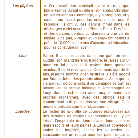
Les pépites
« On n'avait rien construit avant », remarque
Marie-France. Avant qu'elle et son époux Christian
ne s'installent au Cambodge, il y a vingt ans, et y
créent une école pour les enfants des rues. A
l'époque, ils ont vu ces gamins trimer dans les
décharges à ciel ouvert de Phnom-Penh. Des filles
et des garçons perdus, condamnés à une vie de
misère. A ce jour, «Papy» et «Mamy» ont permis à
près de 10 000 d'entre eux d’accéder à l’éducation
pour se construire un avenir...
Lion
Saroo, 5 ans, est assis dans une gare en Inde.
Guddu, son grand frère qu'il adore, le laisse sur un
banc en lui disant qu'il revient dans quelques
minutes. Il ne le reverra plus. Désormais âgé de 25
ans, le jeune homme vit en Australie. Il a été adopté
par Sue et John, des parents aimants. Alors que sa
vie part sur de bons rails, il se demande ce qu'il est
advenu de sa famille biologique. Accompagné de
Lucy, dont il est tombé amoureux, il mène ses
propres recherches, avec des photos satellite
comme seul outil pour retrouver son village. Cette
enquête délicate tourne à l'obsession...
Lourdes
Le rocher de la grotte de Lourdes est caressé par
des dizaines de millions de personnes qui y ont
laissé l’empreinte de leurs rêves, leurs attentes,
leurs espoirs et leurs peines. A Lourdes convergent
toutes les fragilités, toutes les pauvretés. Le
sanctuaire est un refuge pour les pèlerins qui se