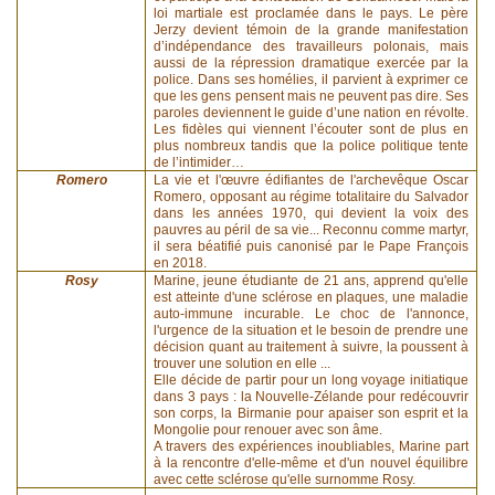
loi martiale est proclamée dans le pays. Le père
Jerzy devient témoin de la grande manifestation
d’indépendance des travailleurs polonais, mais
aussi de la répression dramatique exercée par la
police. Dans ses homélies, il parvient à exprimer ce
que les gens pensent mais ne peuvent pas dire. Ses
paroles deviennent le guide d’une nation en révolte.
Les fidèles qui viennent l’écouter sont de plus en
plus nombreux tandis que la police politique tente
de l’intimider…
Romero
La vie et l'œuvre édifiantes de l'archevêque Oscar
Romero, opposant au régime totalitaire du Salvador
dans les années 1970, qui devient la voix des
pauvres au péril de sa vie... Reconnu comme martyr,
il sera béatifié puis canonisé par le Pape François
en 2018.
Rosy
Marine, jeune étudiante de 21 ans, apprend qu'elle
est atteinte d'une sclérose en plaques, une maladie
auto-immune incurable. Le choc de l'annonce,
l'urgence de la situation et le besoin de prendre une
décision quant au traitement à suivre, la poussent à
trouver une solution en elle ...
Elle décide de partir pour un long voyage initiatique
dans 3 pays : la Nouvelle-Zélande pour redécouvrir
son corps, la Birmanie pour apaiser son esprit et la
Mongolie pour renouer avec son âme.
A travers des expériences inoubliables, Marine part
à la rencontre d'elle-même et d'un nouvel équilibre
avec cette sclérose qu'elle surnomme Rosy.