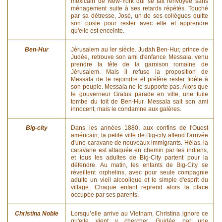
mexicain de New-York qui se fait renvoyée sans
ménagement suite à ses retards répétés. Touché
par sa détresse, José, un de ses collègues quitte
son poste pour rester avec elle et apprendre
qu'elle est enceinte.
Ben-Hur
Jérusalem au Ier siècle. Judah Ben-Hur, prince de
Judée, retrouve son ami d'enfance Messala, venu
prendre la tête de la garnison romaine de
Jérusalem. Mais il refuse la proposition de
Messala de le rejoindre et préfère rester fidèle à
son peuple. Messala ne le supporte pas. Alors que
le gouverneur Gratus parade en ville, une tuile
tombe du toit de Ben-Hur. Messala sait son ami
innocent, mais le condamne aux galères.
Big-city
Dans les années 1880, aux confins de l'Ouest
américain, la petite ville de Big-city attend l'arrivée
d'une caravane de nouveaux immigrants. Hélas, la
caravane est attaquée en chemin par les indiens,
et tous les adultes de Big-City partent pour la
défendre. Au matin, les enfants de Big-City se
réveillent orphelins, avec pour seule compagnie
adulte un vieil alcoolique et le simple d'esprit du
village. Chaque enfant reprend alors la place
occupée par ses parents.
Christina Noble
Lorsqu’elle arrive au Vietnam, Christina ignore ce
qu'elle vient y chercher. Guidée par une