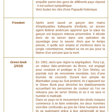
enquête parmi des gens de différents pays répond
: il est surtout sympathique.
Voici toutes les clés d'une Papauté historique.
Freedom
Après avoir sauvé un garçon des mains
d'impitoyables trafiquants d'enfants, un ancien
agent fédéral américain apprend que la sœur du
garçon est toujours retenue prisonnière. Il décide
donc de se lancer dans une opération de
sauvetage pour la sauver. Alors que le temps
presse, il quitte son emploi et s'enfonce dans la
jungle colombienne, mettant sa vie en jeu pour la
libérer d'un sort pire que la mort.
Green book
En 1962, alors que règne la ségrégation, Tony Lip,
(2018)
un videur italo-américain du Bronx, est engagé
pour conduire et protéger le Dr Don Shirley, un
pianiste noir de renommée mondiale, lors d’une
tournée de concerts. Durant leur périple de
Manhattan jusqu’au Sud profond, ils s’appuient sur
le Green Book pour dénicher les établissements
accueillant les personnes de couleur où l’on ne
refusera pas de servir Shirley et où il ne sera ni
humilié ni maltraité.
Dans un pays où le mouvement des droits civiques
commence à se faire entendre, les deux hommes
vont être confrontés au pire de l’âme humaine dont
ils se guérissent grâce à leur générosité et leur