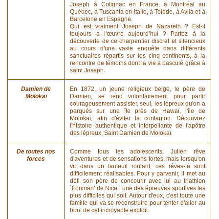
Joseph à Cotignac en France, à Montréal au
Québec, à Tuscania en Italie, à Tolède, à Avila et à
Barcelone en Espagne.
Qui est vraiment Joseph de Nazareth ? Est-il
toujours à l'œuvre aujourd’hui ? Partez à la
découverte de ce charpentier discret et silencieux
au cours d'une vaste enquête dans différents
sanctuaires répartis sur les cinq continents, à la
rencontre de témoins dont la vie a basculé grâce à
saint Joseph.
Damien de
En 1872, un jeune religieux belge, le père de
Molokai
Damien, se rend volontairement pour partir
courageusement assister, seul, les lépreux qu'on a
parqués sur une île près de Hawaï, l'île de
Molokaï, afin d'éviter la contagion. Découvrez
l'histoire authentique et interpellante de l'apôtre
des lépreux, Saint Damien de Molokaï.
De toutes nos
Comme tous les adolescents, Julien rêve
forces
d'aventures et de sensations fortes, mais lorsqu'on
vit dans un fauteuil roulant, ces rêves-là sont
difficilement réalisables. Pour y parvenir, il met au
défi son père de concourir avec lui au triathlon
`Ironman' de Nice : une des épreuves sportives les
plus difficiles qui soit. Autour d'eux, c'est toute une
famille qui va se reconstruire pour tenter d'aller au
bout de cet incroyable exploit.