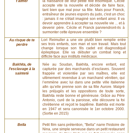
t'aimer
la naissance de leur petite fille trisomique. Cécile
accepte vite la nouvelle et décide de faire face,
tant bien que mal pour sa fille. Mais pour Franck,
entraîneur de jeunes espoirs du judo, c'est un choc
: jamais il ne s'était imaginé son enfant ainsi. Il va
devoir apprendre à accepter sa nouvelle vie ... et à
devenir père. Cécile et Franck parviendront-ils à
surmonter cette épreuve ensemble ?
Lori Reimuller a une vie plutôt bien remplie entre
Au risque de te
ses trois enfants, son mari et son travail. Mais tout
perdre
change lorsque son fils cadet est diagnostiqué
épileptique. Elle va débuter un combat long et
difficile face aux instituts médicaux.
Bakhita, de
Née au Soudan, Bakhita, encore enfant, est
l’esclavage à la
capturée par des marchands d’esclaves. Souvent
sainteté
frappée et violentée par ses maîtres, elle est
ultimement revendue à un marchand vénitien, qui
l’emmène avec lui dans une petite ville italienne
afin qu’elle prenne soin de sa fille Aurore. Malgré
les préjugés et les oppositions de toute sorte,
Bakhita reste bonne et généreuse. Grâce au Père
Antonio, curé de la paroisse, elle découvre la foi
chrétienne et reçoit le baptême. Bakhita est morte
en 1947 et sera canonisée le 1er octobre 2000.
(Sortie en 2015)
Bella
Petit film sans prétention, "Bella" narre l'histoire de
Nina, une simple serveuse dans un petit restaurant