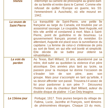
Stanza
interrompt sa carrière de philosophe au grand dam
de sa famille et rentre dans le Carmel. Comme elle
refusait de quitter l'Europe en guerre, les SS
l'emmenèrent à Auschwitz, où elle mourut en
1942.
La tranquillité de Saint-Pierre, une petite île
La veuve de
française au large du Canada, est troublée par un
Saint Pierre
assassinat sauvage. Le coupable, Neel Auguste, est
très vite arrêté et condamné à mort. Mais à Saint-
Pierre, point de guillotine ni de bourreau. Le
gouvernement français promet d'y remédier. En
attendant, Auguste est placé sous la surveillance du
capitaine. La femme de celui-ci s'intéresse de près
au sort de Neel, en qui elle voit bonté et simplicité.
Elle décide de se battre pour obtenir sa
réhabilitation.
La voix du
Au Texas, Bart Millard, 10 ans, abandonné par sa
pardon
mère, doit subir au quotidien la violence d’un père
alcoolique. Des années plus tard au lycée, sa
passion pour la musique lui donne l’occasion de
s’évader loin de son père, avec son
groupe. Mais pour s’accomplir en tant qu’artiste, il
va devoir affronter son passé. Trouvera-t-il assez de
foi pour pardonner à son père ? Découvrez
l'histoire vraie du chanteur Bart Millard, auteur du
double disque de platine : I Can Only Imagine.
Le 13ème jour
Portugal, 1917. Trois jeunes bergers du village de
Fatima, Lucie, Jacinthe et François, sont témoins
de phénomènes étranges. Chaque 13 du mois,