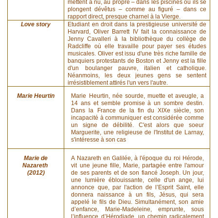
mettent à nu, au propre – dans les piscines où ils se
plongent dévêtus – comme au figuré – dans ce
rapport direct, presque charnel à la Vierge.
Love story
Etudiant en droit dans la prestigieuse université de
Harvard, Oliver Barrett IV fait la connaissance de
Jenny Cavalleri à la bibliothèque du collège de
Radcliffe où elle travaille pour payer ses études
musicales. Oliver est issu d'une très riche famille de
banquiers protestants de Boston et Jenny est la fille
d'un boulanger pauvre, italien et catholique.
Néanmoins, les deux jeunes gens se sentent
irrésistiblement attirés l'un vers l'autre.
Marie Heurtin
Marie Heurtin, née sourde, muette et aveugle, a
14 ans et semble promise à un sombre destin.
Dans la France de la fin du XIXe siècle, son
incapacité à communiquer est considérée comme
un signe de débilité. C'est alors que soeur
Marguerite, une religieuse de l'Institut de Larnay,
s'intéresse à son cas
Marie de
A Nazareth en Galilée, à l'époque du roi Hérode,
Nazareth
vit une jeune fille, Marie, partagée entre l'amour
(2012)
de ses parents et de son fiancé Joseph. Un jour,
une lumière éblouissante, celle d'un ange, lui
annonce que, par l'action de l’Esprit Saint, elle
donnera naissance à un fils, Jésus, qui sera
appelé le fils de Dieu. Simultanément, son amie
d’enfance, Marie-Madeleine, emprunte, sous
l’influence d’Hérodiade, un chemin radicalement