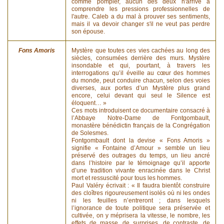
comme pompier, aucun des deux n'arrive à
comprendre les pressions professionnelles de
l'autre. Caleb a du mal à prouver ses sentiments,
mais il va devoir changer s'il ne veut pas perdre
son épouse.
Fons Amoris
Mystère que toutes ces vies cachées au long des
siècles, consumées derrière des murs. Mystère
insondable et qui, pourtant, à travers les
interrogations qu’il éveille au cœur des hommes
du monde, peut conduire chacun, selon des voies
diverses, aux portes d’un Mystère plus grand
encore, celui devant qui seul le Silence est
éloquent… »
Ces mots introduisent ce documentaire consacré à
l’Abbaye Notre-Dame de Fontgombault,
monastère bénédictin français de la Congrégation
de Solesmes.
Fontgombault dont la devise « Fons Amoris »
signifie « Fontaine d’Amour » semble un lieu
préservé des outrages du temps, un lieu ancré
dans l’histoire par le témoignage qu’il apporte
d’une tradition vivante enracinée dans le Christ
mort et ressuscité pour tous les hommes.
Paul Valéry écrivait : « Il faudra bientôt construire
des cloîtres rigoureusement isolés où ni les ondes
ni les feuilles n’entreront ; dans lesquels
l’ignorance de toute politique sera préservée et
cultivée, on y méprisera la vitesse, le nombre, les
effets de masse, de surprises, de contraste, de