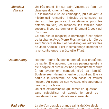
Monsieur
Un très grand film sur saint Vincent de Paul, un
Vincent
classique du cinéma français.
Il est d'abord curé de campagne, puis devant la
misère qu'il rencontre, il décide de consacrer sa
vie aux plus pauvres. Il se démène pour les
enfants trouvés, les malades, les familles sans
secours. Il veut se donner entièrement à ceux qui
n'ont rien.
Ce film est un magnifique hommage à cet apôtre
de la charité. Avec Pierre Fresnay dans le rôle de
saint Vincent de Paul et des dialogues admirables
de Jean Anouilh, il est le témoignage immortel de
e
la rencontre entre la grâce et le 7
art.
October baby
Hannah, jeune étudiante, connaît des problèmes
de santé. Elle apprend par ses parents qu’elle a
été adoptée et qu’elle est née prématurément suite
à un avortement manqué, d’où sa fragilité.
Bouleversée, Hannah cherche du soutien. Elle va
partir à la recherche de son passé et trouver
l’espoir. Au cours de son voyage, elle apprendra
beaucoup de la vie..
Un film extraordinaire qui remet en question,
sans culpabiliser et aborde le sujet de
l’avortement avec délicatesse et sérénité.
Padre Pio
La vie d'un des plus grands saints du XXe siècle.