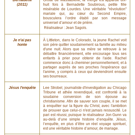
(2011)
huit fois à Bernadette Soubirous, petite fille
misérable de Lourdes. Une véritable "révolution"
mariale qui, au cœur du Second Empire,
bousculera l’ordre établi par son message
universel d’amour et de prière.
Réalisateur : Jean Sagols.
Je n’ai pas
À Littleton, dans le Colorado, la jeune Rachel voit
honte
son père quitter soudainement sa famille au milieu
d'une nuit. Alors que sa mère se retrouve à se
débattre financièrement, elle encourage tous ses
enfants à prier pour obtenir de l'aide. Rachel
commence donc à cheminer personnellement, et à
partager auprès de ses proches l'espérance qui
l'anime, y compris à ceux qui deviendront ensuite
ses bourreaux.
Jésus l’enquête
Lee Strobel, journaliste d'investigation au Chicago
Tribune et athée revendiqué, est confronté à la
soudaine conversion de son épouse au
christianisme. Afin de sauver son couple, il se met
à enquêter sur la figure du Christ, avec l'ambition
de prouver que celui-ci n'est jamais ressuscité. Le
pari est réussi, puisque le réalisateur Jon Gunn va
au-delà d’une simple histoire d’enquête. Jésus,
l’enquête, en plus d’être un réel voyage spirituel,
est une véritable histoire d’amour, de mariage.