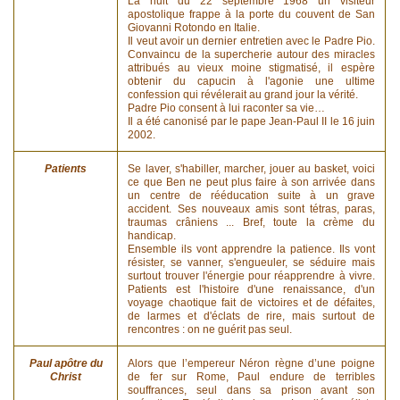
La nuit du 22 septembre 1968 un visiteur
apostolique frappe à la porte du couvent de San
Giovanni Rotondo en Italie.
Il veut avoir un dernier entretien avec le Padre Pio.
Convaincu de la supercherie autour des miracles
attribués au vieux moine stigmatisé, il espère
obtenir du capucin à l'agonie une ultime
confession qui révélerait au grand jour la vérité.
Padre Pio consent à lui raconter sa vie…
Il a été canonisé par le pape Jean-Paul II le 16 juin
2002.
Patients
Se laver, s'habiller, marcher, jouer au basket, voici
ce que Ben ne peut plus faire à son arrivée dans
un centre de rééducation suite à un grave
accident. Ses nouveaux amis sont tétras, paras,
traumas crâniens ... Bref, toute la crème du
handicap.
Ensemble ils vont apprendre la patience. Ils vont
résister, se vanner, s'engueuler, se séduire mais
surtout trouver l'énergie pour réapprendre à vivre.
Patients est l'histoire d'une renaissance, d'un
voyage chaotique fait de victoires et de défaites,
de larmes et d'éclats de rire, mais surtout de
rencontres : on ne guérit pas seul.
Paul apôtre du
Alors que l’empereur Néron règne d’une poigne
Christ
de fer sur Rome, Paul endure de terribles
souffrances, seul dans sa prison avant son