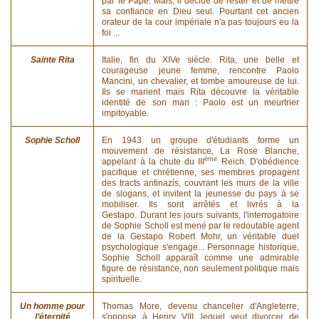
par le Pape. Mais, il décide de rester et de mettre
sa confiance en Dieu seul. Pourtant cet ancien
orateur de la cour impériale n'a pas toujours eu la
foi ...
Sainte Rita
Italie, fin du XIVe siècle. Rita, une belle et
courageuse jeune femme, rencontre Paolo
Mancini, un chevalier, et tombe amoureuse de lui.
Ils se marient mais Rita découvre la véritable
identité de son mari : Paolo est un meurtrier
impitoyable.
Sophie Scholl
En 1943 un groupe d'étudiants forme un
mouvement de résistance, La Rose Blanche,
ème
appelant à la chute du III
Reich. D'obédience
pacifique et chrétienne, ses membres propagent
des tracts antinazis, couvrant les murs de la ville
de slogans, et invitent la jeunesse du pays à se
mobiliser. Ils sont arrêtés et livrés à la
Gestapo. Durant les jours suivants, l'interrogatoire
de Sophie Scholl est mené par le redoutable agent
de la Gestapo Robert Mohr, un véritable duel
psychologique s'engage... Personnage historique,
Sophie Scholl apparaît comme une admirable
figure de résistance, non seulement politique mais
spirituelle.
Un homme pour
Thomas More, devenu chancelier d'Angleterre,
l’éternité
s'oppose à Henry VIII, lequel veut divorcer de