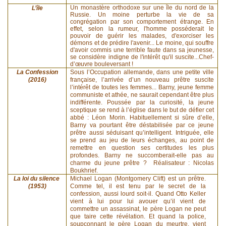
Un monastère orthodoxe sur une île du nord de la
L’île
Russie. Un moine perturbe la vie de sa
congrégation par son comportement étrange. En
effet, selon la rumeur, l'homme posséderait le
pouvoir de guérir les malades, d'exorciser les
démons et de prédire l'avenir... Le moine, qui souffre
d'avoir commis une terrible faute dans sa jeunesse,
se considère indigne de l'intérêt qu'il suscite...Chef-
d’œuvre bouleversant !
La Confession
Sous l’Occupation allemande, dans une petite ville
(2016)
française, l’arrivée d’un nouveau prêtre suscite
l’intérêt de toutes les femmes... Barny, jeune femme
communiste et athée, ne saurait cependant être plus
indifférente. Poussée par la curiosité, la jeune
sceptique se rend à l’église dans le but de défier cet
abbé : Léon Morin. Habituellement si sûre d’elle,
Barny va pourtant être déstabilisée par ce jeune
prêtre aussi séduisant qu’intelligent. Intriguée, elle
se prend au jeu de leurs échanges, au point de
remettre en question ses certitudes les plus
profondes. Barny ne succomberait-elle pas au
charme du jeune prêtre ? Réalisateur : Nicolas
Boukhrief.
La loi du silence
Michael Logan (Montgomery Clift) est un prêtre.
(1953)
Comme tel, il est tenu par le secret de la
confession, aussi lourd soit-il. Quand Otto Keller
vient à lui pour lui avouer qu’il vient de
commettre un assassinat, le père Logan ne peut
que taire cette révélation. Et quand la police,
soupçonnant le père Logan du meurtre, vient