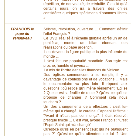
répétition, de nouveauté, de crédulité. C’est là qu’à
certains jours, on ira à travers des grilles
considérer quelques spécimens d’hommes libres.
»
FRANCOIS le
Séisme, révolution, ouverture ... Comment définir
pape du
l'effet François ?
renouveau
Ce DVD, réalisé à l'échelle globale après un an de
pontificat, montre un bilan étonnant des
réalisations du pape argentin.
Il est devenu la figure publique la plus influente du
monde ...
Il s'est fait une popularité mondiale. Son style est
proche, humble et joyeux ...
Il a mis de l'ordre dans les finances du Vatican.
Des églises commencent à se remplir, il y a
davantage de confessions et de vocations ... Mais
le documentaire va plus loin. Il répond aux
questions : où est-ce qu'il mène réellement l'Eglise
? Quelle est sa feuille de route ? Qu'est-ce qu'il se
propose de changer ? Comment cela nous
touchera ?
Un des changements déjà effectués : c'est lui-
même qui a changé ! le cardinal Capriani l'affirme :
"Avant il n'était pas comme ça". Il était réservé,
presque timide ... C'est vrai, avoue François : "C'est
l'Esprit Saint qui m'a changé".
Qu'est-ce qu'ils en pensent ceux qui ne pratiquent
pas ?" Qu'est-ce qu'ils attendent de lui ? Une