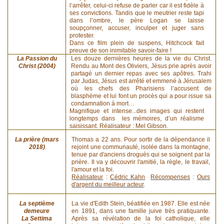
l’arrêter, celui-ci refuse de parler car il est fidèle à
ses convictions. Tandis que le meutrier reste tapi
dans l’ombre, le père Logan se laisse
soupçonner, accuser, inculper et juger sans
protester.
Dans ce film plein de suspens, Hitchcock fait
preuve de son inimitable savoir-faire !
La Passion du
Les douze dernières heures de la vie du Christ.
Christ (2004)
Rendu au Mont des Oliviers, Jésus prie après avoir
partagé un dernier repas avec ses apôtres. Trahi
par Judas, Jésus est arrêté et emmené à Jérusalem
où les chefs des Pharisiens l’accusent de
blasphème et lui font un procès qui a pour issue sa
condamnation à mort…
Magnifique et intense...des images qui restent
longtemps dans les mémoires, d’un réalisme
saisissant. Réalisateur : Mel Gibson.
La prière (mars
Thomas a 22 ans. Pour sortir de la dépendance il
2018)
rejoint une communauté, isolée dans la montagne,
tenue par d'anciens drogués qui se soignent par la
prière. Il va y découvrir l'amitié, la règle, le travail,
l'amour et la foi.
Réalisateur
:
Cédric Kahn
Récompenses
:
Ours
d'argent du meilleur acteur
.
La septième
La vie d'Edith Stein, béatifiée en 1987. Elle est née
demeure
en 1891, dans une famille juive très pratiquante.
La Settima
Après sa révélation de la foi catholique, elle