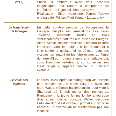
2017)
Shack'. Il embarque avec trois inconnus
énigmatiques qui l'aident à comprendre sa
tragédie d'une façon qui changera sa vie.
Réalisateur
:
Stuart Hazeldine
.
D'après l'œuvre
originale de
:
William Paul Young
« La cabane »
Le franciscain
En cette sombre période de l'occupation, la
de Bourges
Gestapo multiplie ses arrestations. Les frères
Toledano, résistants arrêtés en 1943
sont incarcérés et torturés à la prison de Bourges.
Alfred Snake, infirmier militaire allemand et frère
franciscain vient les soigner et les réconforter. Il
lutte contre la gestapo et se dévoue pour ses
victimes, en tentant de les faire évader. La figure
du frère Alfred, homme simple et charitable qui,
sous l'uniforme vert-de-gris, sut conserver son
idéal religieux, apparaît comme un lumineux
exemple.
Le voile des
Londres, 1920. Après un mariage trop vite accepté
illusions
pour convenances sociales, Kitty part avec son
mari, Walter, médecin bactériologiste, pour vivre à
Shanghai où il doit mener des recherches.
Rapidement, la jeune femme tombe amoureuse
d'un autre homme. Lorsque Walter découvre
l'adultère dont il est victime, il promet à Kitty de lui
accorder un divorce qui ne mentionnera pas son
infidélité.