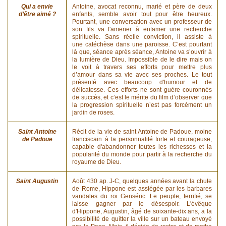
Qui a envie
Antoine, avocat reconnu, marié et père de deux
d’être aimé ?
enfants, semble avoir tout pour être heureux.
Pourtant, une conversation avec un professeur de
son fils va l'amener à entamer une recherche
spirituelle. Sans réelle conviction, il assiste à
une catéchèse dans une paroisse. C’est pourtant
là que, séance après séance, Antoine va s’ouvrir à
la lumière de Dieu. Impossible de le dire mais on
le voit à travers ses efforts pour mettre plus
d’amour dans sa vie avec ses proches. Le tout
présenté avec beaucoup d'humour et de
délicatesse. Ces efforts ne sont guère couronnés
de succès, et c’est le mérite du film d’observer que
la progression spirituelle n’est pas forcément un
jardin de roses.
Saint Antoine
Récit de la vie de saint Antoine de Padoue, moine
de Padoue
franciscain à la personnalité forte et courageuse,
capable d'abandonner toutes les richesses et la
popularité du monde pour partir à la recherche du
royaume de Dieu.
Saint Augustin
Août 430 ap. J-C, quelques années avant la chute
de Rome, Hippone est assiégée par les barbares
vandales du roi Genséric. Le peuple, terrifié, se
laisse gagner par le désespoir. L'évêque
d'Hippone, Augustin, âgé de soixante-dix ans, a la
possibilité de quitter la ville sur un bateau envoyé