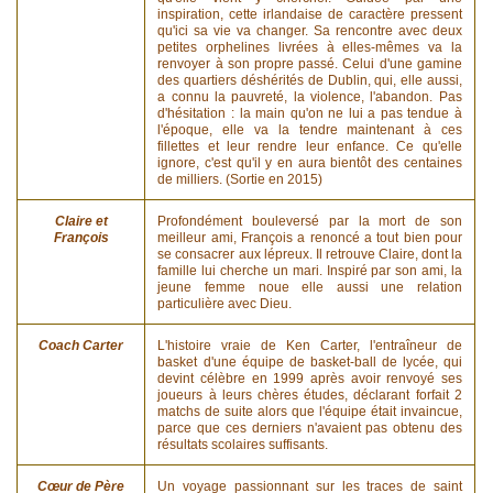
inspiration, cette irlandaise de caractère pressent
qu'ici sa vie va changer. Sa rencontre avec deux
petites orphelines livrées à elles-mêmes va la
renvoyer à son propre passé. Celui d'une gamine
des quartiers déshérités de Dublin, qui, elle aussi,
a connu la pauvreté, la violence, l'abandon. Pas
d'hésitation : la main qu'on ne lui a pas tendue à
l'époque, elle va la tendre maintenant à ces
fillettes et leur rendre leur enfance. Ce qu'elle
ignore, c'est qu'il y en aura bientôt des centaines
de milliers. (Sortie en 2015)
Claire et
Profondément bouleversé par la mort de son
François
meilleur ami, François a renoncé a tout bien pour
se consacrer aux lépreux. Il retrouve Claire, dont la
famille lui cherche un mari. Inspiré par son ami, la
jeune femme noue elle aussi une relation
particulière avec Dieu.
Coach Carter
L'histoire vraie de Ken Carter, l'entraîneur de
basket d'une équipe de basket-ball de lycée, qui
devint célèbre en 1999 après avoir renvoyé ses
joueurs à leurs chères études, déclarant forfait 2
matchs de suite alors que l'équipe était invaincue,
parce que ces derniers n'avaient pas obtenu des
résultats scolaires suffisants.
Cœur de Père
Un voyage passionnant sur les traces de saint