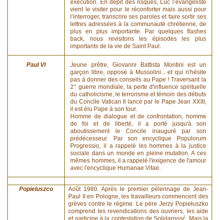
exécution. En dépit des risques, Luc l’évangéliste
vient le visiter pour le réconforter mais aussi pour
l’interroger, transcrire ses paroles et faire sortir ses
lettres adressées à la communauté chrétienne, de
plus en plus importante. Par quelques flashes
back, nous revisitons les épisodes les plus
importants de la vie de Saint Paul.
Paul VI
Jeune prêtre, Giovanni Battista Montini est un
garçon libre, opposé à Mussolini... et qui n'hésite
pas à donner des conseils au Pape ! Traversant la
2° guerre mondiale, la perte d'influence spirituelle
du catholicisme, le terrorisme et témoin des débuts
du Concile Vatican II lancé par le Pape Jean XXIII,
il est élu Pape à son tour.
Homme de dialogue et de confrontation, homme
de foi et de liberté, il a porté jusqu'à son
aboutissement le Concile inauguré par son
prédécesseur. Par son encyclique Populorum
Progressio, il a rappelé les hommes à la justice
sociale dans un monde en pleine mutation. A ces
mêmes hommes, il a rappelé l'exigence de l'amour
avec l'encyclique Humanae Vitae.
Popieluszco
Août 1980. Après le premier pèlerinage de Jean-
Paul II en Pologne, les travailleurs commencent des
grèves contre le régime. Le père Jerzy Popiełuszko
comprend les revendications des ouvriers, les aide
et participe à la contestation de Solidarnosć. Mais la