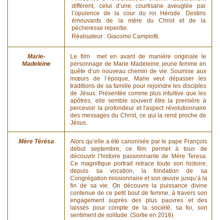
différent, celui d’une courtisane aveuglée par
l’opulence de la cour du roi Hérode. Destins
émouvants de la mère du Christ et de la
pécheresse repentie.
Réalisateur : Giacomo Campiotti.
Marie-
Le film met en avant de manière originale le
Madeleine
personnage de Marie Madeleine, jeune femme en
quête d’un nouveau chemin de vie. Soumise aux
mœurs de l’époque, Marie veut dépasser les
traditions de sa famille pour rejoindre les disciples
de Jésus. Présentée comme plus intuitive que les
apôtres, elle semble souvent être la première à
percevoir la profondeur et l'aspect révolutionnaire
des messages du Christ, ce qui la rend proche de
Jésus.
Mère Térésa
Alors qu’elle a été canonisée par le pape François
début septembre, ce film permet à tous de
découvrir l’histoire passionnante de Mère Teresa.
Ce magnifique portrait retrace toute son histoire,
depuis sa vocation, la fondation de sa
Congrégation missionnaire et son œuvre jusqu’à la
fin de sa vie. On découvre la puissance divine
contenue de ce petit bout de femme, à travers son
engagement auprès des plus pauvres et des
laissés pour compte de la société, sa foi, son
sentiment de solitude. (Sortie en 2016)