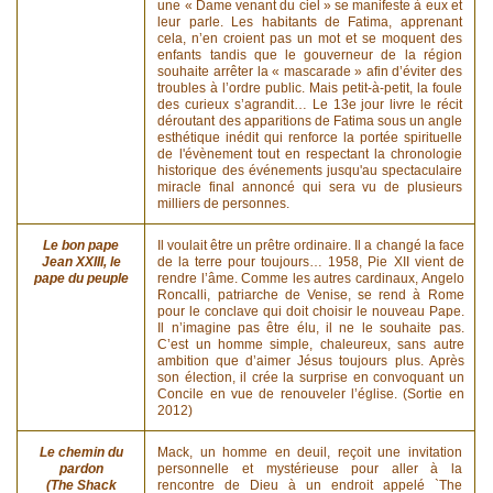
une « Dame venant du ciel » se manifeste à eux et
leur parle. Les habitants de Fatima, apprenant
cela, n’en croient pas un mot et se moquent des
enfants tandis que le gouverneur de la région
souhaite arrêter la « mascarade » afin d’éviter des
troubles à l’ordre public. Mais petit-à-petit, la foule
des curieux s’agrandit… Le 13e jour livre le récit
déroutant des apparitions de Fatima sous un angle
esthétique inédit qui renforce la portée spirituelle
de l'évènement tout en respectant la chronologie
historique des événements jusqu'au spectaculaire
miracle final annoncé qui sera vu de plusieurs
milliers de personnes.
Le bon pape
Il voulait être un prêtre ordinaire. Il a changé la face
Jean XXIII, le
de la terre pour toujours… 1958, Pie XII vient de
pape du peuple
rendre l’âme. Comme les autres cardinaux, Angelo
Roncalli, patriarche de Venise, se rend à Rome
pour le conclave qui doit choisir le nouveau Pape.
Il n’imagine pas être élu, il ne le souhaite pas.
C’est un homme simple, chaleureux, sans autre
ambition que d’aimer Jésus toujours plus. Après
son élection, il crée la surprise en convoquant un
Concile en vue de renouveler l’église. (Sortie en
2012)
Le chemin du
Mack, un homme en deuil, reçoit une invitation
pardon
personnelle et mystérieuse pour aller à la
(The Shack
rencontre de Dieu à un endroit appelé `The