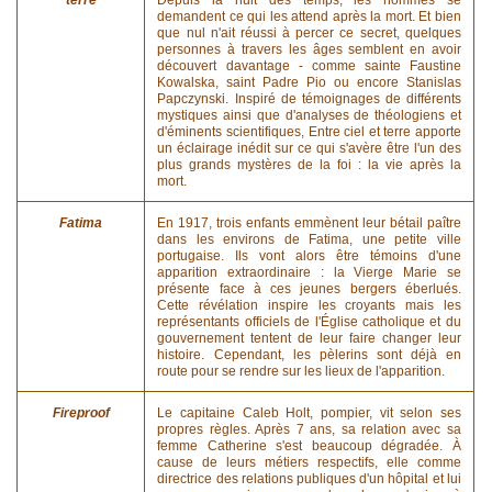
demandent ce qui les attend après la mort. Et bien
que nul n'ait réussi à percer ce secret, quelques
personnes à travers les âges semblent en avoir
découvert davantage - comme sainte Faustine
Kowalska, saint Padre Pio ou encore Stanislas
Papczynski. Inspiré de témoignages de différents
mystiques ainsi que d'analyses de théologiens et
d'éminents scientifiques, Entre ciel et terre apporte
un éclairage inédit sur ce qui s'avère être l'un des
plus grands mystères de la foi : la vie après la
mort.
Fatima
En 1917, trois enfants emmènent leur bétail paître
dans les environs de Fatima, une petite ville
portugaise. Ils vont alors être témoins d'une
apparition extraordinaire : la Vierge Marie se
présente face à ces jeunes bergers éberlués.
Cette révélation inspire les croyants mais les
représentants officiels de l'Église catholique et du
gouvernement tentent de leur faire changer leur
histoire. Cependant, les pèlerins sont déjà en
route pour se rendre sur les lieux de l'apparition.
Fireproof
Le capitaine Caleb Holt, pompier, vit selon ses
propres règles. Après 7 ans, sa relation avec sa
femme Catherine s'est beaucoup dégradée. À
cause de leurs métiers respectifs, elle comme
directrice des relations publiques d'un hôpital et lui