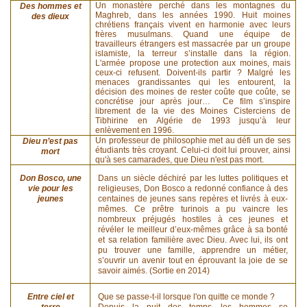
Un monastère perché dans les montagnes du
Des hommes et
Maghreb, dans les années 1990. Huit moines
des dieux
chrétiens français vivent en harmonie avec leurs
frères musulmans. Quand une équipe de
travailleurs étrangers est massacrée par un groupe
islamiste, la terreur s’installe dans la région.
L'armée propose une protection aux moines, mais
ceux-ci refusent. Doivent-ils partir ? Malgré les
menaces grandissantes qui les entourent, la
décision des moines de rester coûte que coûte, se
concrétise jour après jour… Ce film s’inspire
librement de la vie des Moines Cisterciens de
Tibhirine en Algérie de 1993 jusqu’à leur
enlèvement en 1996.
Un professeur de philosophie met au défi un de ses
Dieu n’est pas
étudiants très croyant. Celui-ci doit lui prouver, ainsi
mort
qu'à ses camarades, que Dieu n'est pas mort.
Don Bosco, une
Dans un siècle déchiré par les luttes politiques et
vie pour les
religieuses, Don Bosco a redonné confiance à des
jeunes
centaines de jeunes sans repères et livrés à eux-
mêmes. Ce prêtre turinois a pu vaincre les
nombreux préjugés hostiles à ces jeunes et
révéler le meilleur d’eux-mêmes grâce à sa bonté
et sa relation familière avec Dieu. Avec lui, ils ont
pu trouver une famille, apprendre un métier,
s’ouvrir un avenir tout en éprouvant la joie de se
savoir aimés. (Sortie en 2014)
Entre ciel et
Que se passe-t-il lorsque l'on quitte ce monde ?
terre
Depuis la nuit des temps, les hommes se